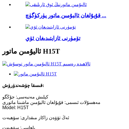
قۇيۇلغان ئاليۇمىن ماتور پۈركۈگۈچ ...
تۆمۈرنى ئازايتىدىغان ئۆي
ئاليۇمىن ماتور H15T
قىسقا چۈشەندۈرۈش:
كېلىش مەنبەسى: جۇڭگو
مەھسۇلات ئىسمى: قۇيۇلغان ئاليۇمىن ماشىنا ماتورى
Model: H15T
ئەڭ تۆۋەن زاكاز مىقدارى: سۆھبەت
باھاسى: سۆھبەت