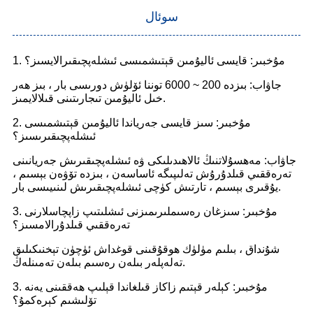
سوئال
1. مۇخبىر: قايسى ئاليۇمىن قېتىشمىسى ئىشلەپچىقىرالايسىز؟
جاۋاب: بىزدە 200 ~ 6000 توننا ئۆلۈش دورىسى بار ، بىز ھەر
خىل ئاليۇمىن تىجارىتىنى قىلالايمىز.
2. مۇخبىر: سىز قايسى جەرياندا ئاليۇمىن قېتىشمىسى
ئىشلەپچىقىرىسىز؟
جاۋاب: مەھسۇلاتنىڭ ئالاھىدىلىكى ۋە ئىشلەپچىقىرىش جەريانىنى
تەرەققىي قىلدۇرۇش تەلىپىگە ئاساسەن ، بىزدە تۆۋەن بېسىم ،
يۇقىرى بېسىم ، تارتىش كۈچى ئىشلەپچىقىرىش لىنىيىسى بار.
3. مۇخبىر: سىزغان رەسىملىرىمىزنى ئىشلىتىپ زاپچاسلارنى
تەرەققىي قىلدۇرالامسىز؟
شۇنداق ، بىلىم مۈلۈك ھوقۇقىنى قوغداش ئۈچۈن تېخنىكىلىق
تەلەپلەر بىلەن رەسىم بىلەن تەمىنلەڭ.
3. مۇخبىر: كېلەر قېتىم زاكاز قىلغاندا قېلىپ ھەققىنى يەنە
تۆلىشىم كېرەكمۇ؟