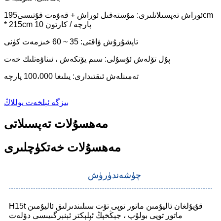
ئوراش تەپسىلاتلىرى: مۇستەقىل ئوراش + قەۋەت قۇتىسى195cm
* 215cm 10 پارچە / كارتون
تاپشۇرۇش ۋاقتى: 35 ~ 60 خىزمەت كۈنى
پۇل تۆلەش ئۇسۇلى: سىم يۆتكەش ، ئىناۋەتلىك خەت
تەمىنلەش ئىقتىدارى: يىلىغا 100،000 پارچە
بىزگە ئېلخەت يوللاڭ
مەھسۇلات تەپسىلاتى
مەھسۇلات خەتكۈچلىرى
چۈشەندۈرۈش
H15t قۇيۇلغان ئاليۇمىن ماتور توپى تۆت سىلىندىرلىق ئاليۇمىن
ماتور توپى بولۇپ ، جېڭخېڭ ئېلېكتر ئېنېرگىيىسى دۆلەت