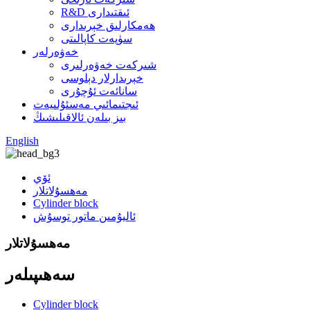
R&D ئىقتىدارى
ھەمكارلىق خېرىدارى
سۈپەت كاپالىتى
خەۋەرلەر
شىركەت خەۋەرلىرى
خېرىدارلار دېلوسى
سانائەت ئۇچۇرى
ئىجتىمائىي مەسئۇلىيەت
بىز بىلەن ئالاقىلىشىڭ
English
ئۆي
مەھسۇلاتلار
Cylinder block
ئاليۇمىن ماتور توسۇش
مەھسۇلاتلار
سەھىپىلەر
Cylinder block