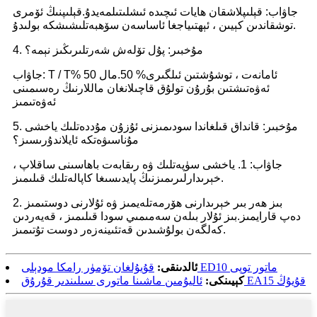
جاۋاب: قېلىپلاشقان ھايات ئىچىدە ئىشلىتىلمەيدۇ.قېلىپنىڭ ئۆمرى
توشقاندىن كېيىن ، ئېھتىياجغا ئاساسەن سۆھبەتلىشىشكە بولىدۇ.
4. مۇخبىر: پۇل تۆلەش شەرتلىرىڭىز نېمە؟
جاۋاب: T / T% 50 ئامانەت ، توشۇشتىن ئىلگىرى% 50.مال
ئەۋەتىشتىن بۇرۇن تولۇق قاچىلانغان ماللارنىڭ رەسىمىنى
ئەۋەتىمىز
5. مۇخبىر: قانداق قىلغاندا سودىمىزنى ئۇزۇن مۇددەتلىك ياخشى
مۇناسىۋەتكە ئايلاندۇرىسىز؟
جاۋاب: 1. ياخشى سۈپەتلىك ۋە رىقابەت باھاسىنى ساقلاپ ،
خېرىدارلىرىمىزنىڭ پايدىسىغا كاپالەتلىك قىلىمىز.
2. بىز ھەر بىر خېرىدارنى ھۆرمەتلەيمىز ۋە ئۇلارنى دوستىمىز
دەپ قارايمىز.بىز ئۇلار بىلەن سەمىمىي سودا قىلىمىز ، قەيەردىن
كەلگەن بولۇشىدىن قەتئىينەزەر دوست تۇتىمىز.
قۇيۇلغان تۆمۈر رامكا مودېلى ED10 ماتور توپى
ئالدىنقى:
ئاليۇمىن ماشىنا ماتورى سىلىندىر قۇرۇق EA15 قۇيۇڭ
كېيىنكى: