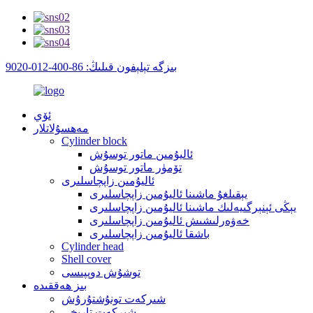
بىزگە تېلېفون قىلىڭ: 86-400-012-9020
ئۆي
مەھسۇلاتلار
Cylinder block
ئاليۇمىن ماتور توسۇش
تۆمۈر ماتور توسۇش
ئاليۇمىن زاپچاسلىرى
يېقىلغۇ ماشىنا ئاليۇمىن زاپچاسلىرى
يېڭى ئېنېرگىيەلىك ماشىنا ئاليۇمىن زاپچاسلىرى
خەۋەرلىشىش ئاليۇمىن زاپچاسلىرى
باشقا ئاليۇمىن زاپچاسلىرى
Cylinder head
Shell cover
توشۇش دوپپىسى
بىز ھەققىدە
شىركەت تونۇشتۇرۇش
شىركەت تارىخى