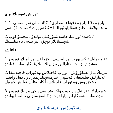
ئوراش تەپسىلاتلىرى:
1. ئەسلى ئورالمىسى: 1PC / پارچە ، 10 پارچە / قۇتا (مىقدارى
مەھسۇلاتقا باغلىق)سۇلياۋ ئورالما + ئېكسپورت لامىنات قۇتىسى
2. ئالاھىدە ئورالما: خاسلاشتۇرغىلى بولىدۇ ، تېخىمۇ كۆپ
تەپسىلاتلار ئۈچۈن بىز بىلەن ئالاقىلىشىڭ.
قاتناش:
1. ئۆلچەملىك ئېكسپورت ئورالمىسى ، كۈچلۈك ئورالمىلار ئۇزۇن
توشۇش ۋە خەلقئارالىق تېز يوللانمىلارغا كاپالەتلىك قىلىدۇ.
2. بىزنىڭ مال يەتكۈزۈش ، ئوراپ قاچىلاش ۋە ئوراپ قاچىلاشقا
تەييارلىق قىلىدىغان كەسپىي خىزمەتچىلىرىمىز بار ، دەل ۋاقتىدا
يەتكۈزۈش ۋە ئوراپ قاچىلاشقا كاپالەتلىك قىلىش كېرەك.
3. خېرىدارلار ئۆزىنىڭ پاراخوت ۋاكالەتچىسى ياكى بىزنىڭ ئۇزۇن
مۇددەتلىك ھەمكارلىق پاراخوت ۋاكالەتچىمىزنى تاللىسا بولىدۇ.
يەتكۈزۈش تەپسىلاتلىرى