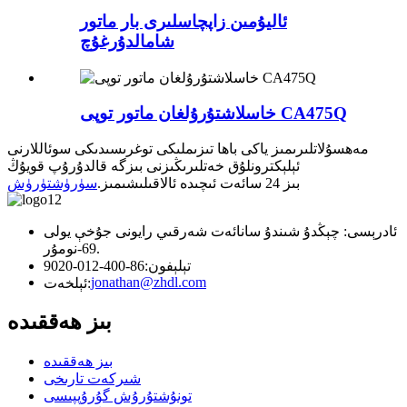
ئاليۇمىن زاپچاسلىرى بار ماتور
شامالدۇرغۇچ
خاسلاشتۇرۇلغان ماتور توپى CA475Q
مەھسۇلاتلىرىمىز ياكى باھا تىزىملىكى توغرىسىدىكى سوئاللارنى
ئېلېكترونلۇق خەتلىرىڭىزنى بىزگە قالدۇرۇپ قويۇڭ
بىز 24 سائەت ئىچىدە ئالاقىلىشىمىز.
سۈرۈشتۈرۈش
ئادرېسى: چېڭدۇ شىندۇ سانائەت شەرقىي رايونى جۇخې يولى
69-نومۇر.
تېلېفون:
86-400-012-9020
jonathan@zhdl.com
ئېلخەت:
بىز ھەققىدە
بىز ھەققىدە
شىركەت تارىخى
تونۇشتۇرۇش گۇرۇپپىسى