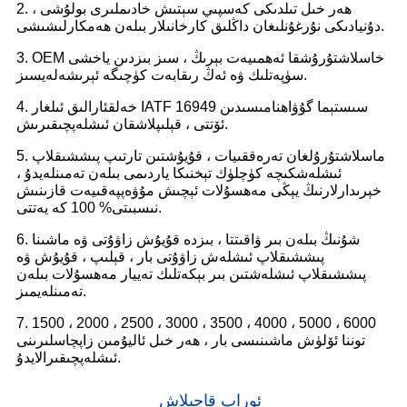
2. ھەر خىل تىلدىكى كەسپىي سېتىش خادىملىرى بولۇشى ،
دۇنيادىكى نۇرغۇنلىغان داڭلىق كارخانىلار بىلەن ھەمكارلىشىشى.
3. OEM خاسلاشتۇرۇشقا ئەھمىيەت بېرىڭ ، سىز بىزدىن ياخشى
سۈپەتلىك ۋە ئەڭ رىقابەت كۈچىگە ئېرىشەلەيسىز.
4. خەلقئارالىق ئىلغار IATF 16949 سىستېما گۇۋاھنامىسىدىن
ئۆتتى ، قېلىپلاشقان ئىشلەپچىقىرىش.
5. ماسلاشتۇرۇلغان تەرەققىيات ، قۇيۇشتىن تارتىپ پىششىقلاپ
ئىشلەشكىچە كۈچلۈك تېخنىكا ياردىمى بىلەن تەمىنلەيدۇ ،
خېرىدارلارنىڭ يېڭى مەھسۇلات ئېچىش مۇۋەپپەقىيەت قازىنىش
نىسبىتى% 100 كە يەتتى.
6. شۇنىڭ بىلەن بىر ۋاقىتتا ، بىزدە قۇيۇش زاۋۇتى ۋە ماشىنا
پىششىقلاپ ئىشلەش زاۋۇتى بار ، قېلىپ ، قۇيۇش ۋە
پىششىقلاپ ئىشلەشتىن بىر بېكەتلىك تەييار مەھسۇلات بىلەن
تەمىنلەيمىز.
7. 1500 ، 2000 ، 2500 ، 3000 ، 3500 ، 4000 ، 5000 ، 6000
توننا ئۆلۈش ماشىنىسى بار ، ھەر خىل ئاليۇمىن زاپچاسلىرىنى
ئىشلەپچىقىرالايدۇ.
ئوراپ قاچىلاش