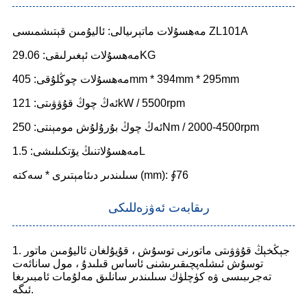
مەھسۇلات ماتېرىيالى: ئاليۇمىن قېتىشمىسى ZL101A
مەھسۇلات ئېغىرلىقى: 29.06KG
مەھسۇلات چوڭلۇقى: 405mm * 394mm * 295mm
ئەڭ چوڭ قۇۋۋىتى: 121kW / 5500rpm
ئەڭ چوڭ بۇرۇلۇش مومېنتى: 250Nm / 2000-4500rpm
مەھسۇلاتنىڭ يۆتكىلىشى: 1.5L
سىلىندىر دىئامېتىرى * سەكتە (mm): ∮76
رىقابەت ئەۋزەللىكى
1. جېڭخېڭ قۇۋۋىتى ماتورنى توسۇش ، قۇيۇلغان ئاليۇمىن ماتور
توسۇش ئىشلەپچىقىرىشنى ئاساس قىلىدۇ ، مول سانائەت
تەجرىبىسى ۋە كۈچلۈك سىلىندىر سانلىق مەلۇمات ئامبىرىغا
ئىگە.