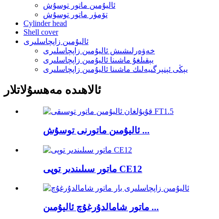
ئاليۇمىن ماتور توسۇش
تۆمۈر ماتور توسۇش
Cylinder head
Shell cover
ئاليۇمىن زاپچاسلىرى
خەۋەرلىشىش ئاليۇمىن زاپچاسلىرى
يېقىلغۇ ماشىنا ئاليۇمىن زاپچاسلىرى
يېڭى ئېنېرگىيەلىك ماشىنا ئاليۇمىن زاپچاسلىرى
ئالاھىدە مەھسۇلاتلار
ئاليۇمىن ماتورنى توسۇش ...
ماتور سىلىندىر توپى CE12
ماتور شامالدۇرغۇچ ئاليۇمىن ...