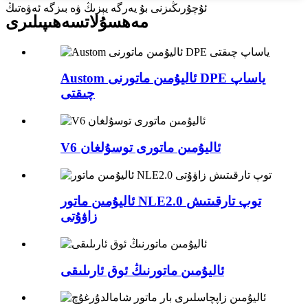
ئۇچۇرىڭىزنى بۇ يەرگە يېزىڭ ۋە بىزگە ئەۋەتىڭ
مەھسۇلات
سەھىپىلىرى
Austom ئاليۇمىن ماتورنى DPE ياساپ
چىقتى
V6 ئاليۇمىن ماتورى توسۇلغان
ئاليۇمىن ماتور NLE2.0 توپ تارقىتىش
زاۋۇتى
ئاليۇمىن ماتورنىڭ ئوق ئارىلىقى