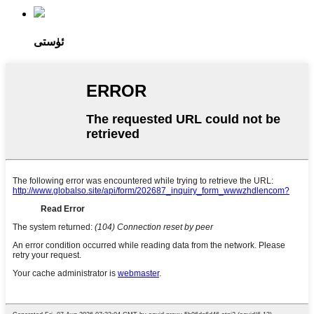
ئۈستى