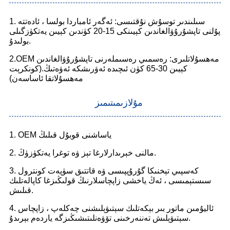
1. سىلىندىر توسۇش نۇقتىسى: ئەگەر ئامباردا بولسا ، ئادەتتە
پۇلنى تاپشۇرۇۋالغاندىن كېيىنكى 15-20 كۈندىن كېيىن يەتكۈزگىلى
بولىدۇ.
2.OEM مەھسۇلاتلىرى: رەسمىي رەسىملەرنى تاپشۇرۇۋالغاندىن
كېيىن 30-65 كۈن ئىچىدە ئەۋرىشكە ئەۋەتىڭ.(كونكرېت
مەھسۇلاتقا ئاساسەن)
مۇلازىمىتىمىز
1. OEM ياساشنى قوبۇل قىلىڭ
2. مالنى خېرىدارلارغا تېز ۋە توغرا يەتكۈزۈڭ.
3. كەسپىي تېخنىكا گۇرۇپپىسى ۋە قاتتىق سۈپەت كونترول
سىستېمىسى ، ئەڭ ياخشى زاپچاسلارنىڭ قولىڭىزغا كاپالەتلىك
قىلىش.
4. ئاليۇمىن ماتور بىر بېكەتلىك سېتىۋېلىشنى چەكلەپ ، زاپچاس
سېتىۋېلىش تەننەرخىنى تۆۋەنلىتىشىڭىزگە ياردەم بېرىدۇ.