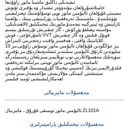
ئىچىدىكى داڭلىق ماشىنا ماتور زاۋۇتىغا
خاسلاشتۇرۇلغان.مۇنەۋۋەر ئىقتىدار ۋە يۇقىرى ئۆتۈش
نىسبىتى.قۇيۇلغان ئاليۇمىن ماتور توپى توسۇلۇشنىڭ ئېغىرلىقىنى
تۆۋەنلىتىدۇ ، ماشىنىنىڭ تەرەققىيات يۈزلىنىشى يېنىك ، بۇلغىما
ئازايتىش ۋە ئېنېرگىيە تېجەيدۇ.ماتورنىڭ تېخنىكىلىق ئالاھىدىلىكى:
بىۋاسىتە يېقىلغۇ پۈركۈش ، گاز چىقىرىش تۇربىنىلىق بېسىم
ئاشۇرغۇچى ، قوش VVT قوبۇل قىلىش ۋە گاز چىقىرىش
كلاپانىنىڭ ۋاقتى ، ھەقسىز ۋاقىت زەنجىرىنى ئاسراش.
بىز جۇڭگودىن قۇيۇلغان ئاليۇمىن ماتور توسۇش زاۋۇتى.بىز 10
مىليوندىن ئارتۇق ئاليۇمىن سىلىندىر ئىشلەپچىقاردۇق.بىز يۇقىرى
سۈپەتلىك مەھسۇلاتلارنى توپ توپلايمىز.سىزىلغان رەسىملەرگە
ئاساسەن ئاليۇمىن ماتور توپىنى بىرلىكتە تەرەققىي
قىلدۇرالايمىز.بىزنىڭ كەسپىي تېخنىكا گۇرۇپپىسىنىڭ قوللىشى ۋە
سېتىشتىن كېيىنكى مۇلازىمىتى مۇكەممەل.سىز بىلەن
ھەمكارلىشىشنى ئۈمىد قىلىمىز!
مەھسۇلات ماتېرىيالى
ئاليۇمىن ماتور توسىقى قۇرۇق ، ماتېرىيال ZL101A
مەھسۇلات تېخنىكىلىق پارامېتىرلىرى