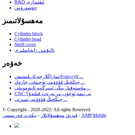
R&D ئىقتىدارى
چۈشۈرۈش
مەھسۇلاتىمىز
Cylinder block
Cylinder head
Shell cover
ئاليۇمىن زاپچاسلىرى
خەۋەر
ساراڭلارچە ئارىلىشىش!Four-cyli ...
جېڭخېڭ قۇۋۋىتى ئۈچىنچى چارەك ...
مۇستەقىل يېڭى ئېنېرگىيە ئاپتوموبىلى ...
CNC نى نېمە ئۈچۈن بىر تەرەپ قىلىدۇ؟
جېڭخېڭ قۇۋۋىتى-سىزنى ...
© Copyright - 2020-2022: All rights Reserved.
AMP Mobile
-
قىزىق مەھسۇلاتلار
-
بېكەت خەرىتىسى